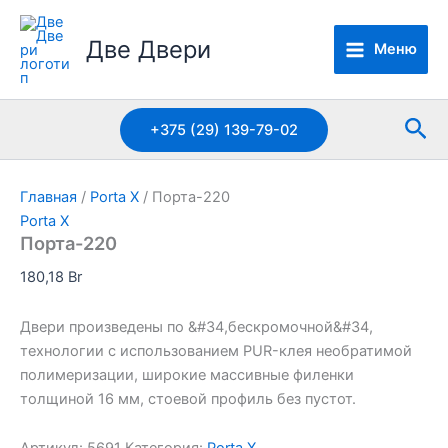
Перейти
к
Две Двери
Меню
содержимому
Пои
+375 (29) 139-79-02
Главная
/
Porta X
/ Порта-220
Porta X
Порта-220
180,18
Br
Двери произведены по &#34,бескромочной&#34,
технологии с использованием PUR-клея необратимой
полимеризации, широкие массивные филенки
толщиной 16 мм, стоевой профиль без пустот.