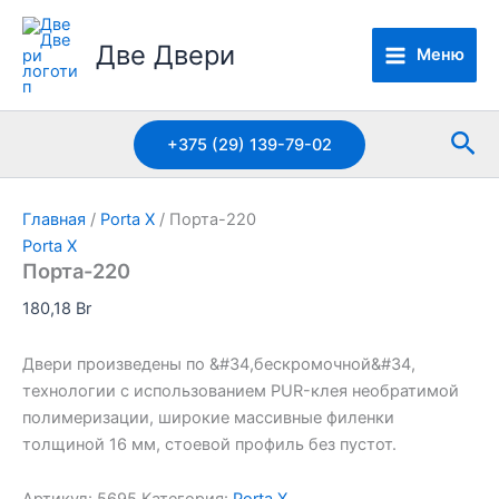
Перейти
к
Две Двери
Меню
содержимому
Пои
+375 (29) 139-79-02
Главная
/
Porta X
/ Порта-220
Porta X
Порта-220
180,18
Br
Двери произведены по &#34,бескромочной&#34,
технологии с использованием PUR-клея необратимой
полимеризации, широкие массивные филенки
толщиной 16 мм, стоевой профиль без пустот.