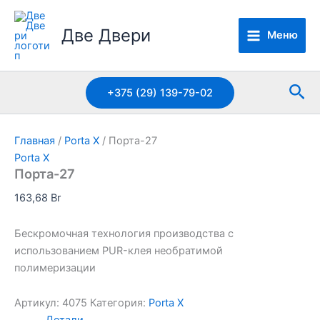
Перейти
к
Две Двери
Меню
содержимому
Пои
+375 (29) 139-79-02
Главная
/
Porta X
/ Порта-27
Porta X
Порта-27
163,68
Br
Бескромочная технология производства с
использованием PUR-клея необратимой
полимеризации
Артикул:
4075
Категория:
Porta X