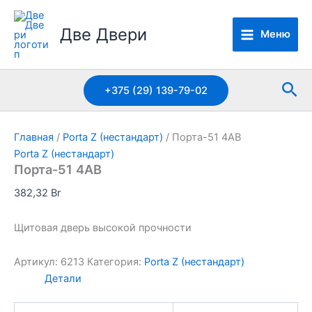
Перейти
к
Две Двери
Меню
содержимому
Пои
+375 (29) 139-79-02
Главная
/
Porta Z (нестандарт)
/ Порта-51 4AB
Porta Z (нестандарт)
Порта-51 4AB
382,32
Br
Щитовая дверь высокой прочности
Артикул:
6213
Категория:
Porta Z (нестандарт)
Детали