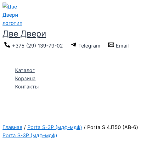
Перейти
к
содержимому
Две Двери
+375 (29) 139-79-02
Telegram
Email
Поиск
Каталог
Корзина
Контакты
Главная
/
Porta S-3P (мдф-мдф)
/ Porta S 4.П50 (AB-6)
Porta S-3P (мдф-мдф)