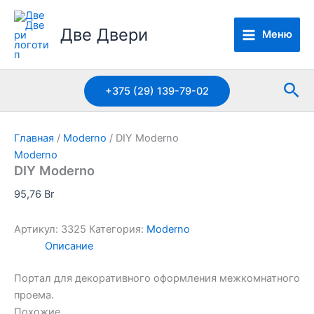
Перейти
к
Две Двери
Меню
содержимому
Пои
+375 (29) 139-79-02
Главная
/
Moderno
/ DIY Moderno
Moderno
DIY Moderno
95,76
Br
Артикул:
3325
Категория:
Moderno
Описание
Портал для декоративного оформления межкомнатного
проема.
Похожие