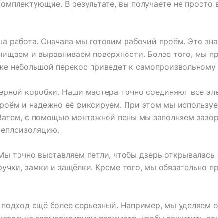
мплектующие. В результате, вы получаете не просто в
ша работа. Сначала мы готовим рабочий проём. Это зн
 очищаем и выравниваем поверхности. Более того, мы
аже небольшой перекос приведет к самопроизвольному
ерной коробки. Наши мастера точно соединяют все эл
проём и надежно её фиксируем. При этом мы используе
Затем, с помощью монтажной пены мы заполняем зазор
 теплоизоляцию.
ы точно выставляем петли, чтобы дверь открывалась п
чки, замки и защёлки. Кроме того, мы обязательно пр
 подход ещё более серьезный. Например, мы уделяем о
щательно герметизируем периметр, чтобы защитить ваш