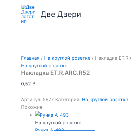
Перейти
к
Две Двери
содержимому
Главная
/
На круглой розетке
/ Накладка ET.R
На круглой розетке
Накладка ET.R.ARC.R52
0,52
Br
Артикул:
5977
Категория:
На круглой розетке
Похожие
На круглой розетке
Ручка A-493