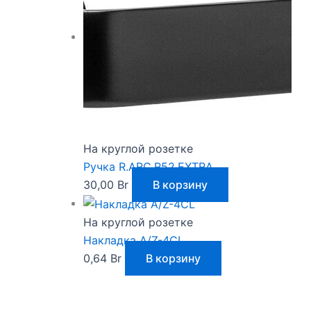
На круглой розетке
Ручка R.ARC.R52.EXTRA
30,00
Br
В корзину
На круглой розетке
Накладка A/Z-4CL
0,64
Br
В корзину