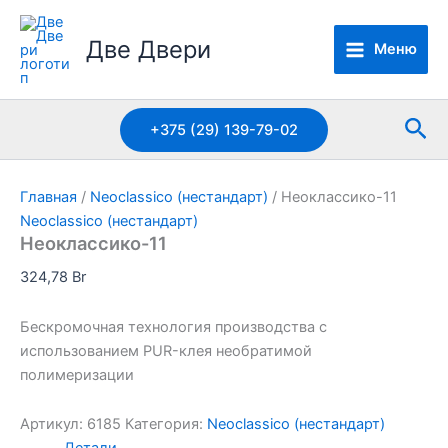
Перейти
к
Две Двери
Меню
содержимому
Пои
+375 (29) 139-79-02
Главная
/
Neoclassico (нестандарт)
/ Неоклассико-11
Neoclassico (нестандарт)
Неоклассико-11
324,78
Br
Бескромочная технология производства с
использованием PUR-клея необратимой
полимеризации
Артикул:
6185
Категория:
Neoclassico (нестандарт)