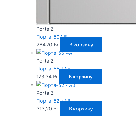
Porta Z
Порта-50.1 B
284,70
Br
В корзину
Porta Z
Порта-55 4AF
173,34
Br
В корзину
Porta Z
Порта-52 4AB
313,20
Br
В корзину