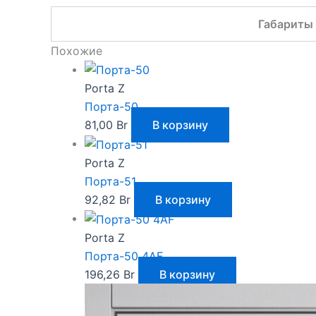
Габариты
Похожие
Porta Z
Порта-50
81,00
Br
В корзину
Porta Z
Порта-51
92,82
Br
В корзину
Porta Z
Порта-50 4AF
196,26
Br
В корзину