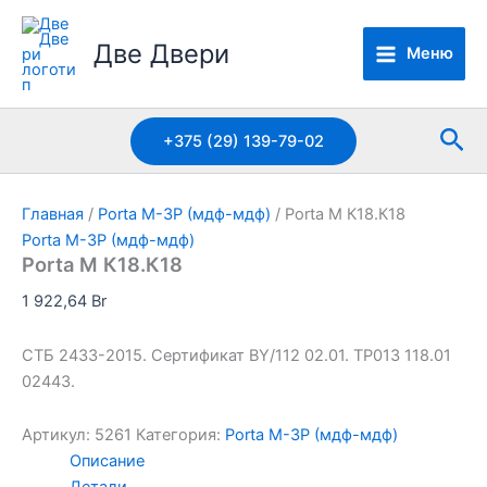
Перейти
к
Две Двери
Меню
содержимому
Пои
+375 (29) 139-79-02
Главная
/
Porta M-3P (мдф-мдф)
/ Porta M К18.К18
Porta M-3P (мдф-мдф)
Porta M К18.К18
1 922,64
Br
СТБ 2433-2015. Сертификат BY/112 02.01. TP013 118.01
02443.
Артикул:
5261
Категория:
Porta M-3P (мдф-мдф)
Описание