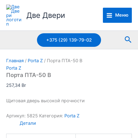
Перейти
к
Две Двери
Меню
содержимому
Пои
+375 (29) 139-79-02
Главная
/
Porta Z
/ Порта ПТА-50 B
Porta Z
Порта ПТА-50 B
257,34
Br
Щитовая дверь высокой прочности
Артикул:
5825
Категория:
Porta Z
Детали