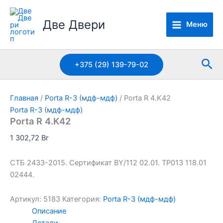
Перейти
к
Две Двери
Меню
содержимому
Пои
+375 (29) 139-79-02
Главная
/
Porta R-3 (мдф-мдф)
/ Porta R 4.K42
Porta R-3 (мдф-мдф)
Porta R 4.K42
1 302,72
Br
СТБ 2433-2015. Сертификат BY/112 02.01. TP013 118.01
02444.
Артикул:
5183
Категория:
Porta R-3 (мдф-мдф)
Описание