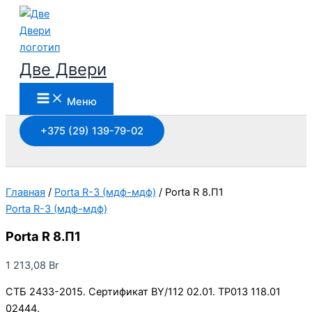
Перейти
к
содержимому
Две Двери
Меню
+375 (29) 139-79-02
Поиск
Главная
/
Porta R-3 (мдф-мдф)
/ Porta R 8.П1
Porta R-3 (мдф-мдф)
Porta R 8.П1
1 213,08
Br
СТБ 2433-2015. Сертификат BY/112 02.01. TP013 118.01
02444.