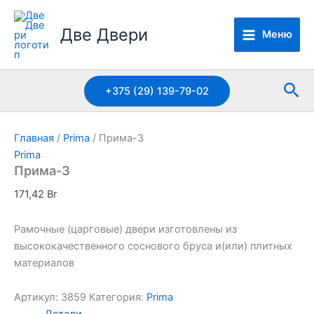
Перейти
к
Две Двери
Меню
содержимому
Пои
+375 (29) 139-79-02
Главная
/
Prima
/ Прима-3
Prima
Прима-3
171,42
Br
Рамочные (царговые) двери изготовлены из
высококачественного соснового бруса и(или) плитных
материалов
Артикул:
3859
Категория:
Prima