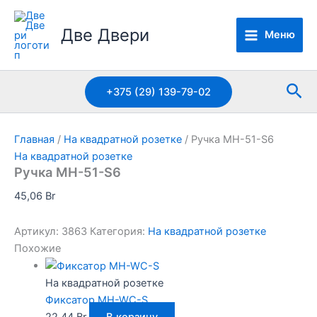
Перейти
к
Две Двери
Меню
содержимому
Пои
+375 (29) 139-79-02
Главная
/
На квадратной розетке
/ Ручка MH-51-S6
На квадратной розетке
Ручка MH-51-S6
45,06
Br
Артикул:
3863
Категория:
На квадратной розетке
Похожие
На квадратной розетке
Фиксатор MH-WC-S
22,44
Br
В корзину