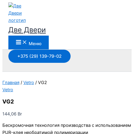
Перейти
к
содержимому
Две Двери
Меню
+375 (29) 139-79-02
Поиск
Главная
/
Vetro
/ VG2
Vetro
VG2
144,06
Br
Бескромочная технология производства с использованием
PUR-клея необратимой полимеризации