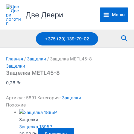
Перейти
к
Две Двери
Меню
содержимому
Пои
+375 (29) 139-79-02
Главная
/
Защелки
/ Защелка METL45-8
Защелки
Защелка METL45-8
0,28
Br
Артикул:
5891
Категория:
Защелки
Похожие
Защелки
Защелка 1895P
20,00
Br
В корзину